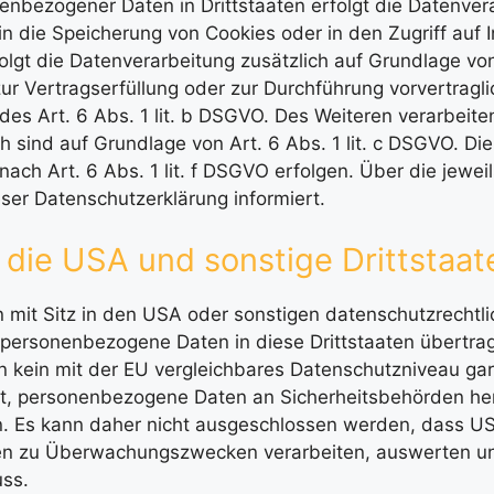
nenbezogener Daten in Drittstaaten erfolgt die Datenve
in die Speicherung von Cookies oder in den Zugriff auf 
erfolgt die Datenverarbeitung zusätzlich auf Grundlage v
n zur Vertragserfüllung oder zur Durchführung vorvertra
 des Art. 6 Abs. 1 lit. b DSGVO. Des Weiteren verarbeite
lich sind auf Grundlage von Art. 6 Abs. 1 lit. c DSGVO. D
ach Art. 6 Abs. 1 lit. f DSGVO erfolgen. Über die jeweils
ser Datenschutzerklärung informiert.
 die USA und sonstige Drittstaat
it Sitz in den USA oder sonstigen datenschutzrechtlic
e personenbezogene Daten in diese Drittstaaten übertra
n kein mit der EU vergleichbares Datenschutzniveau ga
et, personenbezogene Daten an Sicherheitsbehörden h
en. Es kann daher nicht ausgeschlossen werden, dass U
ten zu Überwachungszwecken verarbeiten, auswerten un
uss.